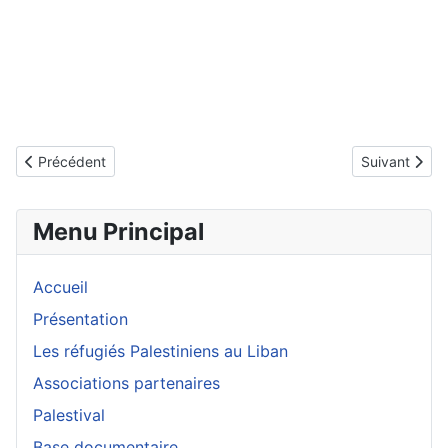
Article précédent : Conférence de Thomas Vescovi le 27 février
Article suiva
Précédent
Suivant
Menu Principal
Accueil
Présentation
Les réfugiés Palestiniens au Liban
Associations partenaires
Palestival
Base documentaire